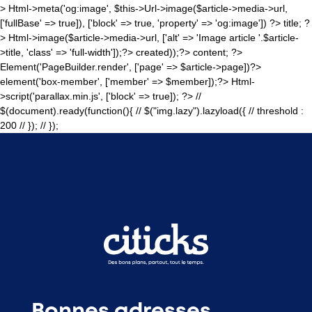
>
Html->meta('og:image', $this->Url->image($article->media->url,
['fullBase' => true]), ['block' => true, 'property' => 'og:image']) ?>
title; ?
>
Html->image($article->media->url, ['alt' => 'Image article '.$article-
>title, 'class' => 'full-width']);?>
created));?>
content; ?>
Element('PageBuilder.render', ['page' => $article->page])?>
element('box-member', ['member' => $member]);?>
Html-
>script('parallax.min.js', ['block' => true]); ?>
//
$(document).ready(function(){ // $("img.lazy").lazyload({ // threshold :
200 // }); // });
Bonnes adresses,