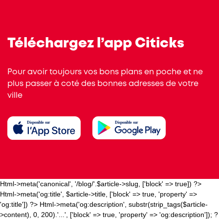
Téléchargez l’app Citicks
Pour avoir toujours vos bons plans en poche et ne
plus passer à coté des bonnes adresses de votre
ville
Html->meta('canonical', '/blog/'.$article->slug, ['block' => true]) ?>
Html->meta('og:title', $article->title, ['block' => true, 'property' =>
'og:title']) ?>
Html->meta('og:description', substr(strip_tags($article-
>content), 0, 200).'...', ['block' => true, 'property' => 'og:description']); ?