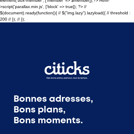
element('box-member', ['member' => $member]);?>
Html-
>script('parallax.min.js', ['block' => true]); ?>
//
$(document).ready(function(){ // $("img.lazy").lazyload({ // threshold :
200 // }); // });
Bonnes adresses,
Bons plans,
Bons moments.