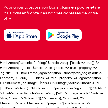
Pour avoir toujours vos bons plans en poche et ne
plus passer à coté des bonnes adresses de votre
ville
Html->meta('canonical', '/blog/'.$article->slug, ['block' => true]) ?>
Html->meta('og:title', $article->title, ['block' => true, 'property' =>
'og:title']) ?>
Html->meta('og:description', substr(strip_tags($article-
>content), 0, 200).'...', ['block' => true, 'property' => 'og:description']); ?
>
Html->meta('og:image', $this->Url->image($article->media->url,
['fullBase' => true]), ['block' => true, 'property' => 'og:image']) ?>
title; ?
>
Html->image($article->media->url, ['alt' => 'Image article '.$article-
>title, 'class' => 'full-width']);?>
created));?>
content; ?>
Element('PageBuilder.render', ['page' => $article->page])?>