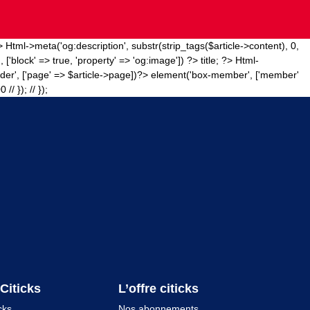
?>
Html->meta('og:description', substr(strip_tags($article->content), 0,
 ['block' => true, 'property' => 'og:image']) ?>
title; ?>
Html-
er', ['page' => $article->page])?>
element('box-member', ['member'
/ }); // });
 Citicks
L’offre citicks
cks
Nos abonnements