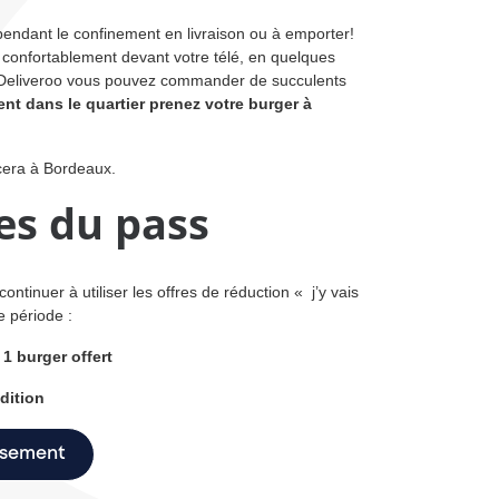
endant le confinement en livraison ou à emporter!
lé confortablement devant votre télé, en quelques
ou Deliveroo vous pouvez commander de succulents
nt dans le quartier prenez votre burger à
era à Bordeaux.
res du pass
ontinuer à utiliser les offres de réduction « j’y vais
e période :
 1 burger offert
ddition
issement