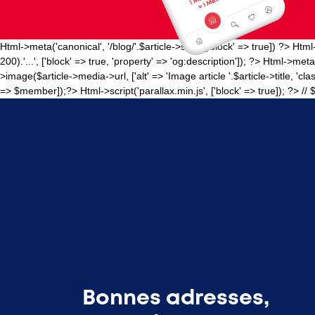
Html->meta('canonical', '/blog/'.$article->slug, ['block' => true]) ?>
Html-
200).'...', ['block' => true, 'property' => 'og:description']); ?>
Html->meta('
>image($article->media->url, ['alt' => 'Image article '.$article->title, 'clas
=> $member]);?>
Html->script('parallax.min.js', ['block' => true]); ?>
// 
Bonnes adresses,