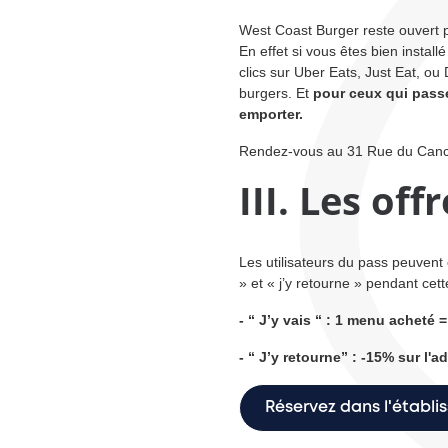
West Coast Burger reste ouvert p
En effet si vous êtes bien instal
clics sur Uber Eats, Just Eat, 
burgers. Et
pour ceux qui passe
emporter.
Rendez-vous au 31 Rue du Canc
III. Les off
Les utilisateurs du pass peuvent c
» et « j’y retourne » pendant cett
- “ J’y vais “ : 1 menu acheté =
- “ J’y retourne” : -15% sur l'a
Réservez dans l'établ