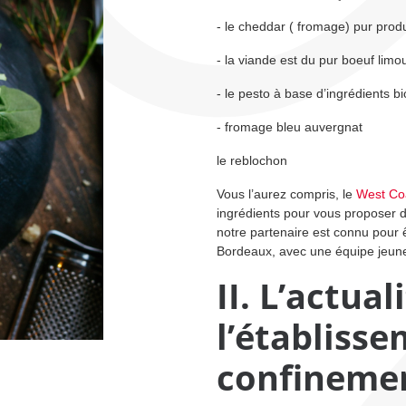
- le cheddar ( fromage) pur produ
- la viande est du pur boeuf limo
- le pesto à base d’ingrédients b
- fromage bleu auvergnat
le reblochon
Vous l’aurez compris, le
West Co
ingrédients pour vous proposer d
notre partenaire est connu pour 
Bordeaux, avec une équipe jeun
II. L’actual
l’établiss
confineme