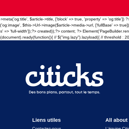
>meta('og:title', $article->title, ['block' => true, 'property' => 'og:title']) 
og:image', $this->Url->image($article->media->url, ['fullBase' => true]),
s' => 'full-width']);?>
created));?>
content; ?>
Element('PageBuilder.rend
$(document).ready(function(){ // $("img.lazy").lazyload({ // threshold : 200 /
Liens utiles
All about
Contactez-nous
L'équipe Citi