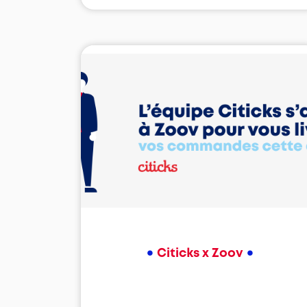
•
•
Citicks x Zoov