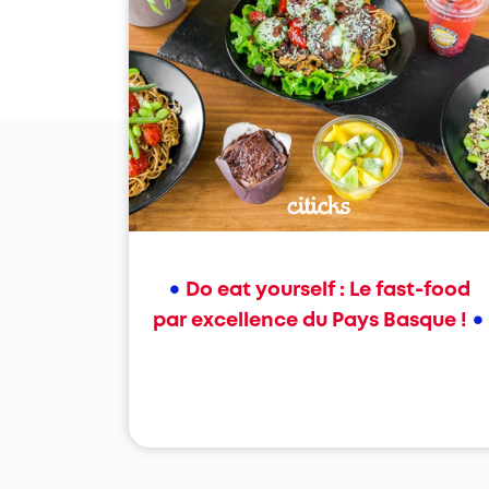
•
Do eat yourself : Le fast-food
•
par excellence du Pays Basque !